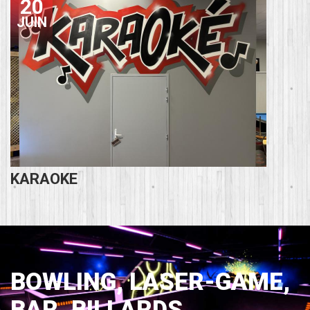
20
JUIN
KARAOKE
BOWLING, LASER-GAME,
BAR, BILLARDS